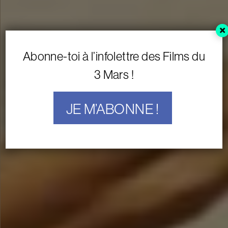
×
Abonne-toi à l’infolettre des Films du
3 Mars !
UNE JEUNESSE FRANÇAISE
Un film de Jérémie Battaglia
JE M’ABONNE !