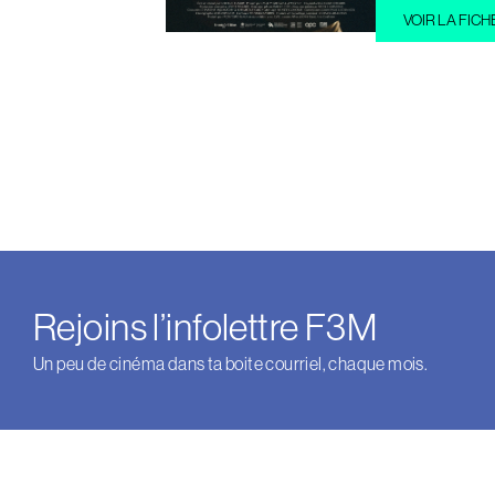
VOIR LA FICH
Rejoins l’infolettre F3M
Un peu de cinéma dans ta boite courriel, chaque mois.