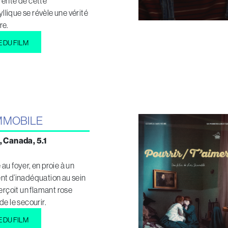
rente de cette
lique se révèle une vérité
re.
E DU FILM
IMMOBILE
, Canada, 5.1
au foyer, en proie à un
nt d’inadéquation au sein
perçoit un flamant rose
de le secourir.
E DU FILM