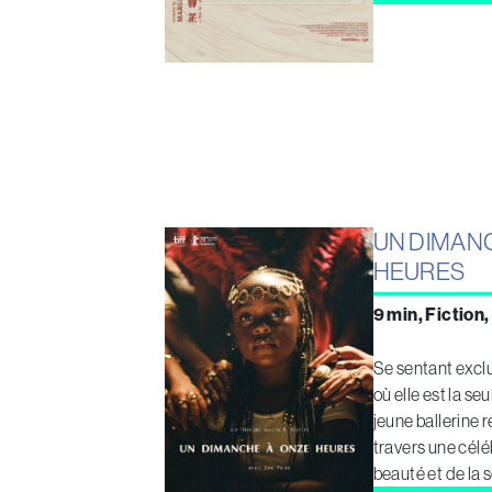
UN DIMAN
HEURES
9 min, Fiction,
Se sentant exclu
où elle est la seu
jeune ballerine r
travers une céléb
beauté et de la s