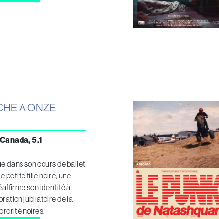
CHE À ONZE
 Canada, 5.1
e dans son cours de ballet
le petite fille noire, une
éaffirme son identité à
ration jubilatoire de la
ororité noires.