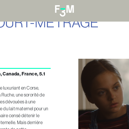
OURT-MÉTRAGE
n, Canada, France, 5.1
 luxuriant en Corse,
la Ruche, une sororité de
es dévouées à une
re du lait maternel pour un
aire censé détenir le
éternelle. Mais derrière