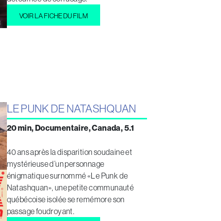
VOIR LA FICHE DU FILM
LE PUNK DE NATASHQUAN
20 min, Documentaire, Canada, 5.1
40 ans après la disparition soudaine et
mystérieuse d’un personnage
énigmatique surnommé «Le Punk de
Natashquan», une petite communauté
québécoise isolée se remémore son
passage foudroyant.