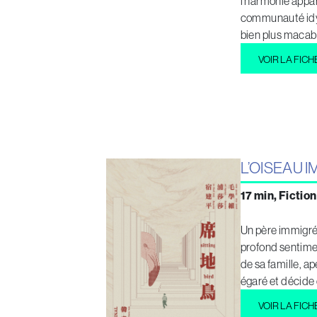
l’harmonie appa
communauté idyl
bien plus macab
VOIR LA FICH
L’OISEAU 
17 min, Fiction
Un père immigré 
profond sentime
de sa famille, a
égaré et décide 
VOIR LA FICH