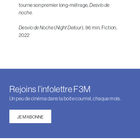
tourne son premier long-métrage,
Desvío de
noche
.
Desvío de Noche
(
Night Detour
), 96 min, Fiction,
2022
Rejoins l’infolettre F3M
Un peu de cinéma dans ta boite courriel, chaque mois.
JE M'ABONNE