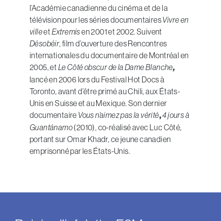
l’Académie canadienne du cinéma et de la
télévision pour les séries documentaires
Vivre en
ville
et
Extremis
en 2001 et 2002. Suivent
Désobéir
, film d’ouverture des Rencontres
internationales du documentaire de Montréal en
2005, et
Le Côté obscur de la Dame Blanche
,
lancé en 2006 lors du Festival Hot Docs à
Toronto, avant d’être primé au Chili, aux États-
Unis en Suisse et au Mexique. Son dernier
documentaire
Vous n’aimez pas la vérité
,
4 jours à
Guant
ánamo
(2010), co-réalisé avec Luc Côté,
portant sur Omar Khadr, ce jeune canadien
emprisonné par les États-Unis.