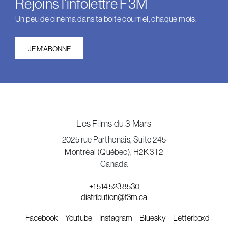
Rejoins l’infolettre F3M
Un peu de cinéma dans ta boite courriel, chaque mois.
JE M'ABONNE
Les Films du 3 Mars
2025 rue Parthenais, Suite 245
Montréal (Québec), H2K 3T2
Canada
+1 514 523 8530
distribution@f3m.ca
Facebook
Youtube
Instagram
Bluesky
Letterboxd