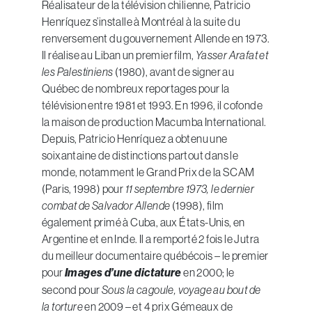
Réalisateur de la télévision chilienne, Patricio
Henríquez s’installe à Montréal à la suite du
renversement du gouvernement Allende en 1973.
Il réalise au Liban un premier film,
Yasser Arafat et
les Palestiniens
(1980), avant de signer au
Québec de nombreux reportages pour la
télévision entre 1981 et 1993. En 1996, il cofonde
la maison de production Macumba International.
Depuis, Patricio Henríquez a obtenu une
soixantaine de distinctions partout dans le
monde, notamment le Grand Prix de la SCAM
(Paris, 1998) pour
11 septembre 1973, le dernier
combat de Salvador Allende
(1998), film
également primé à Cuba, aux États-Unis, en
Argentine et en Inde. Il a remporté 2 fois le Jutra
du meilleur documentaire québécois – le premier
pour
Images d’une dictature
en 2000; le
second pour
Sous la cagoule, voyage au bout de
la torture
en 2009 – et 4 prix Gémeaux de