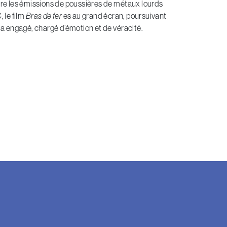
re les émissions de poussières de métaux lourds
 le film
Bras de fer
es au grand écran, poursuivant
éma engagé, chargé d’émotion et de véracité.