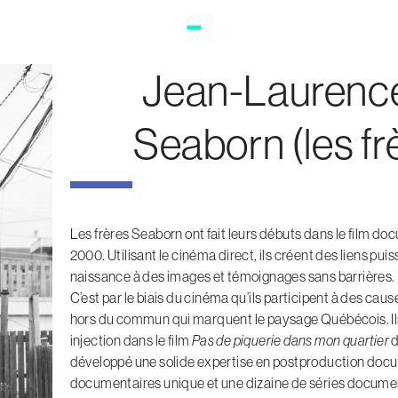
Jean-Laurence
Seaborn (les f
Les frères Seaborn ont fait leurs débuts dans le film d
2000. Utilisant le cinéma direct, ils créent des liens pu
naissance à des images et témoignages sans barrières.
C’est par le biais du cinéma qu’ils participent à des cau
hors du commun qui marquent le paysage Québécois. Ils o
injection dans le film
Pas de piquerie dans mon quartier
d
développé une solide expertise en postproduction docu
documentaires unique et une dizaine de séries documentai