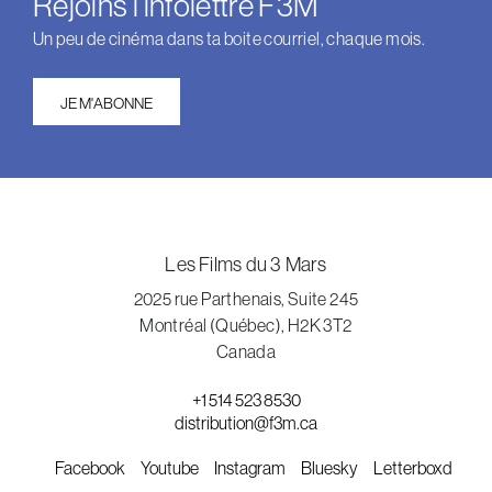
Rejoins l’infolettre F3M
Un peu de cinéma dans ta boite courriel, chaque mois.
JE M'ABONNE
Les Films du 3 Mars
2025 rue Parthenais, Suite 245
Montréal (Québec), H2K 3T2
Canada
+1 514 523 8530
distribution@f3m.ca
Facebook
Youtube
Instagram
Bluesky
Letterboxd