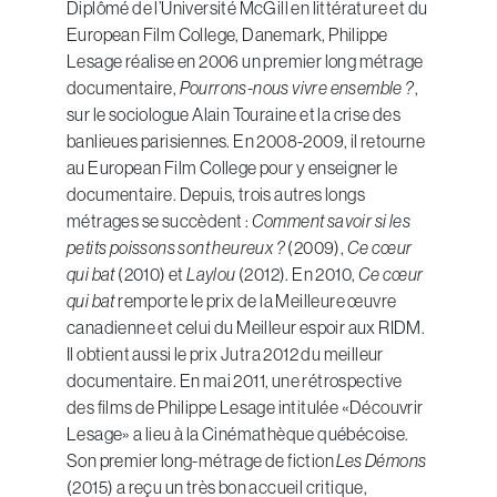
Diplômé de l’Université McGill en littérature et du
European Film College, Danemark, Philippe
Lesage réalise en 2006 un premier long métrage
documentaire,
Pourrons-nous vivre ensemble ?
,
sur le sociologue Alain Touraine et la crise des
banlieues parisiennes. En 2008-2009, il retourne
au European Film College pour y enseigner le
documentaire. Depuis, trois autres longs
métrages se succèdent :
Comment savoir si les
petits poissons sont heureux ?
(2009),
Ce cœur
qui bat
(2010) et
Laylou
(2012). En 2010,
Ce cœur
qui bat
remporte le prix de la Meilleure œuvre
canadienne et celui du Meilleur espoir aux RIDM.
Il obtient aussi le prix Jutra 2012 du meilleur
documentaire. En mai 2011, une rétrospective
des films de Philippe Lesage intitulée «Découvrir
Lesage» a lieu à la Cinémathèque québécoise.
Son premier long-métrage de fiction
Les Démons
(2015) a reçu un très bon accueil critique,