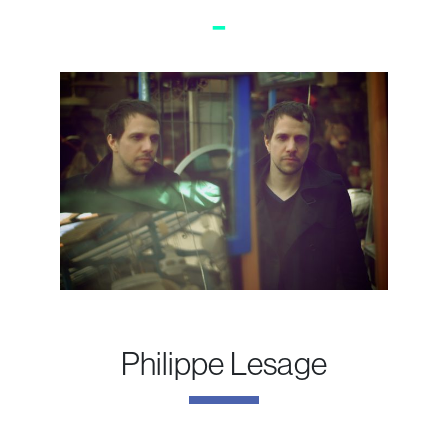
Skip
EN
to
Ouvrir menu mobile
content
Philippe Lesage