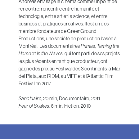
Andreas envisage le cinéma comme un point de
rencontre; rencontre entre humanité et
technologie, entre art et la science, et entre
business et pratiques créatives. Il est un des
membre fondateurs de GreenGround
Productions, une société de production basée à
Montréal. Les documentaires
Primas
,
Taming the
Horse
et
In the Waves
, qui
font parti de ses projets
les plus récents en tant que producteur, ont
gagné des prix au Festival des 3 continents, à Mar
del Plata, aux RIDM, au VIFF et à l’Atlantic Film
Festival en 2017
Sanctuaire
, 20 min, Documentaire, 2011
Fear of Snakes
, 6 min, Fiction, 2010