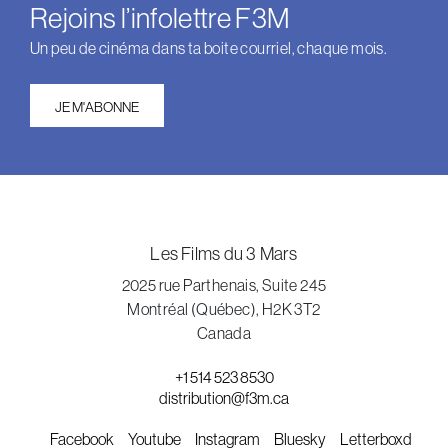
Rejoins l’infolettre F3M
Un peu de cinéma dans ta boite courriel, chaque mois.
JE M'ABONNE
Les Films du 3 Mars
2025 rue Parthenais, Suite 245
Montréal (Québec), H2K 3T2
Canada
+1 514 523 8530
distribution@f3m.ca
Facebook
Youtube
Instagram
Bluesky
Letterboxd