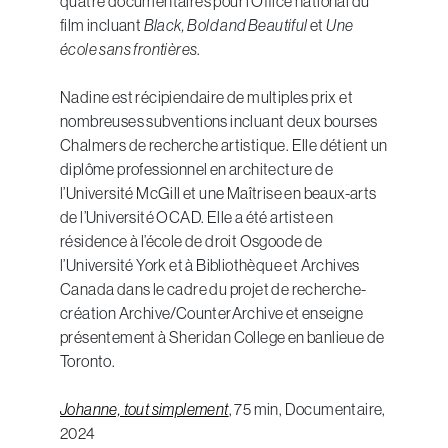
quatre documentaires pour l’Office national du
film incluant
Black, Bold and Beautiful
et
Une
école sans frontières
.
Nadine est récipiendaire de multiples prix et
nombreuses subventions incluant deux bourses
Chalmers de recherche artistique. Elle détient un
diplôme professionnel en architecture de
l’Université McGill et une Maîtrise en beaux-arts
de l’Université OCAD. Elle a été artiste en
résidence à l’école de droit Osgoode de
l’Université York et à Bibliothèque et Archives
Canada dans le cadre du projet de recherche-
création Archive/CounterArchive et enseigne
présentement à Sheridan College en banlieue de
Toronto.
Johanne, tout simplement
, 75 min, Documentaire,
2024