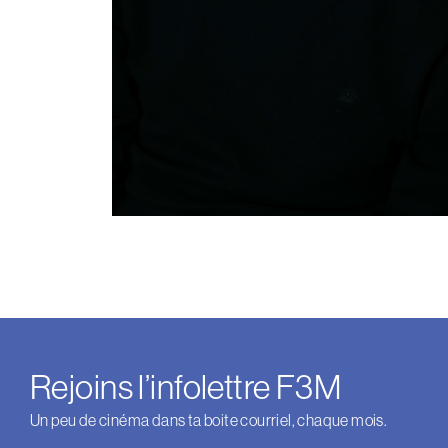
Rejoins l’infolettre F3M
Un peu de cinéma dans ta boite courriel, chaque mois.