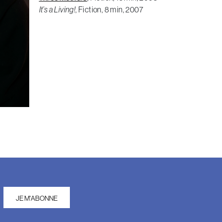
It’s a Living!
, Fiction, 8 min, 2007
JE M'ABONNE