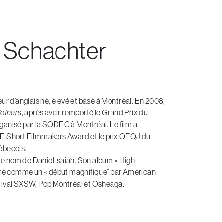
EN
h Schachter
eur d’anglais né, élevé et basé à Montréal. En 2008,
others
, après avoir remporté le Grand Prix du
rganisé par la SODEC à Montréal. Le film a
A&E Short Filmmakers Award et le prix OFQJ du
ébecois.
 le nom de Daniel Isaiah. Son album « High
idéré comme un « début magnifique” par American
stival SXSW, Pop Montréal et Osheaga.