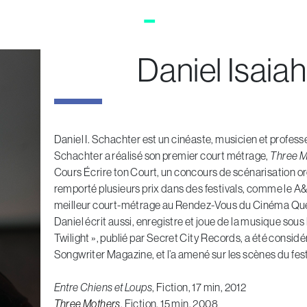
Daniel Isaia
Daniel I. Schachter est un cinéaste, musicien et profess
Schachter a réalisé son premier court métrage,
Three M
Cours Écrire ton Court, un concours de scénarisation o
remporté plusieurs prix dans des festivals, comme le 
meilleur court-métrage au Rendez-Vous du Cinéma Qu
Daniel écrit aussi, enregistre et joue de la musique sous
Twilight », publié par Secret City Records, a été cons
Songwriter Magazine, et l’a amené sur les scènes du fe
Entre Chiens et Loups
, Fiction, 17 min, 2012
Three Mothers
, Fiction, 15 min, 2008