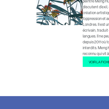
peintre Meng Hua
discutent d’exil, 
création artist
l’oppression et 
Londres. Il est u
écrivain, tradu
langues. Il ne p
depuis 2011 où to
interdits. Meng 
reconnu qui vit à
VOIR LA FICH