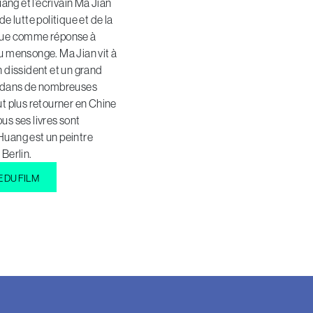
ng et l’écrivain Ma Jian
de lutte politique et de la
ique comme réponse à
au mensonge. Ma Jian vit à
n dissident et un grand
it dans de nombreuses
eut plus retourner en Chine
us ses livres sont
Huang est un peintre
 Berlin.
E DU FILM