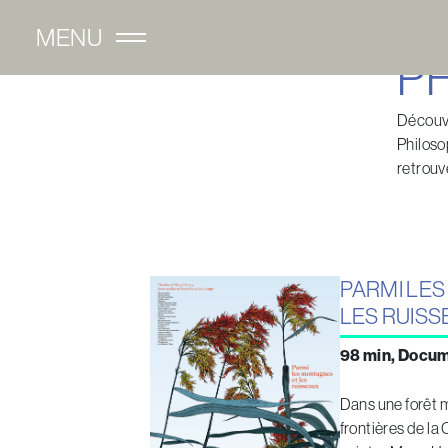
Skip
MENU
to
Ouvrir menu mobile
content
P
Découvr
Philoso
retrouv
PARMI LE
LES RUISS
98 min, Docum
Dans une forêt m
frontières de la 