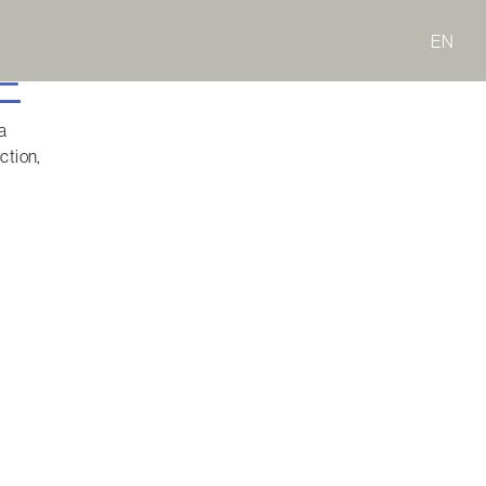
EN
E
a
ction,