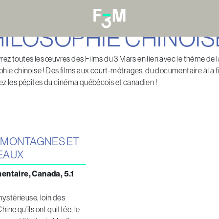
HILOSOPHIE CHINOIS
ez toutes les œuvres des Films du 3 Mars en lien avec le thème de l
phie chinoise ! Des films aux court-métrages, du documentaire à la fi
ez les pépites du cinéma québécois et canadien !
S MONTAGNES ET
EAUX
entaire, Canada, 5.1
ystérieuse, loin des
Chine qu’ils ont quittée, le