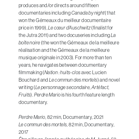
produces and/or directs around fifteen
documentaries including
Canada by night
( that
won the Gémeaux du meilleur documentaire
price in 1999),
Le cœur d’Auschwitz
(finalist for
the Jutra 2011) and two docuseries including
La
boîte noire
(the won the Gémeaux de la meilleure
réalisation and the Gémeaux de la meilleure
musique originale in 2003). For more than ten
years, he navigates between documentary
filmmaking (
Nation : huits-clos
avec Lucien
Bouchard and
Le commun des mortels
) and novel
writing (
Le personnage secondaire
,
Artéfact
,
Fruits
).
Perdre Mario
is his fourth feature length
documentary.
Perdre Mario
, 82 min, Documentary, 2021
Le commun des mortels
, 82 min, Documentary,
2017