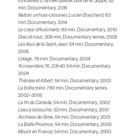
Être ailleurs: l’année québécoise de M. Juppé
, 52
min, Documentary, 2016
Nation: un huis-clos avec Lucien Bouchard
, 83
min, Documentary, 2014
Le cœur d’Auschwitz
, 85 min, Documentary, 2010
Dieu et nous
, 208 min, Documentary series, 2009
Les feux de la Saint-Jean
, 54 min, Documentary,
2005
L’otage
, 78 min, Documentary, 2004
15 novembre 76, 20h40
, 54 min, Documentary,
2004
Thérèse et Albert
, 54 min, Documentary, 2003
La boîte noire
, 780 min, Documentary series,
2002–2005
La fin du Canada
, 54 min, Documentary, 2002
L’eau à la bouche
, 53 min, Documentary, 2001
Archives de l’âme
, 54 min, Documentary, 2001
La Belle Province
, 54 min, Documentary, 2000
Mourir en France
, 54 min, Documentary, 2000