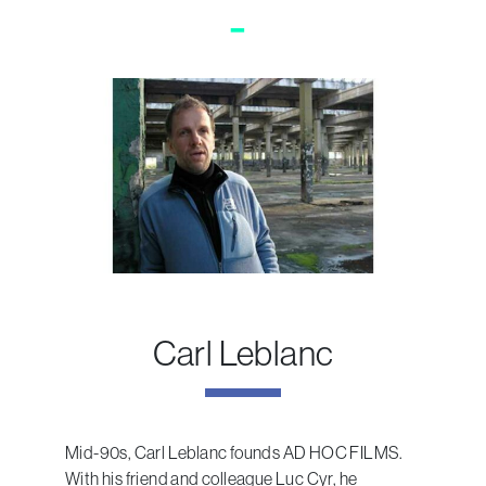
Skip
FR
to
Ouvrir menu mobile
content
Carl Leblanc
Mid-90s, Carl Leblanc founds AD HOC FILMS.
With his friend and colleague Luc Cyr, he