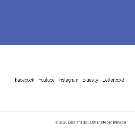
Facebook
Youtube
Instagram
Bluesky
Letterboxd
© 2026 Les Films du 3 Mars / site par
shany.ca