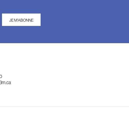
JE M'ABONNE
30
f3m.ca