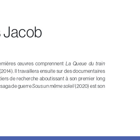
EN
s Jacob
premières œuvres comprennent
La Queue du train
(2014). Il travaillera ensuite sur des documentaires
antiers de recherche aboutissant à son premier long
a saga de guerre
Sous un même soleil
(2020) est son