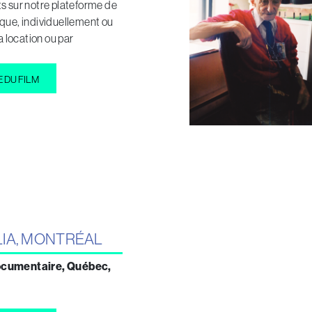
s sur notre plateforme de
que, individuellement ou
la location ou par
E DU FILM
LIA, MONTRÉAL
ocumentaire, Québec,