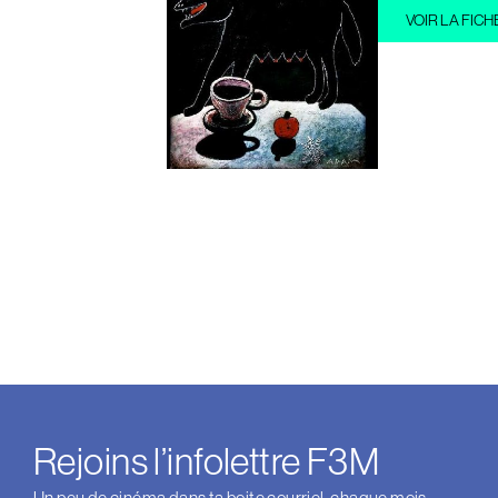
VOIR LA FICH
Rejoins l’infolettre F3M