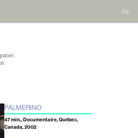
EN
gration
on,
PALMERINO
47 min., Documentaire, Québec,
Canada, 2002