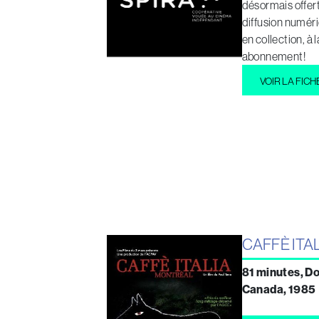
désormais offert
diffusion numéri
en collection, à 
abonnement!
VOIR LA FICH
CAFFÈ ITA
81 minutes, D
Canada, 1985