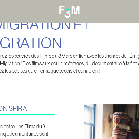
MIGRATION ET
IGRATION
ez les œuvres des Films du 3 Mars en lien avec les thèmes de l’Émi
a Migration ! Des films aux court-métrages, du documentaire à la ficti
ez les pépites du cinéma québécois et canadien !
ON SPIRA
n entre Les Films du 3
Cinq documentaires sont