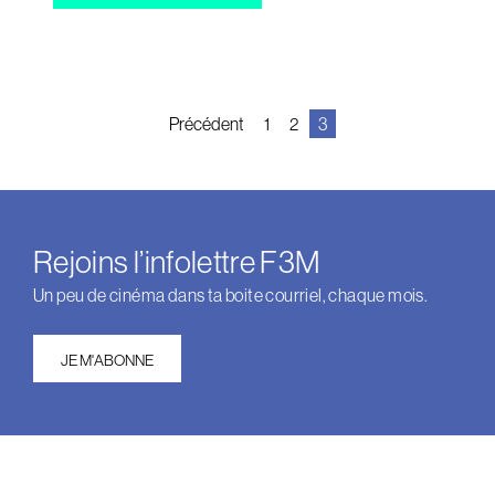
Navigation
Précédent
1
2
3
des
articles
Rejoins l’infolettre F3M
Un peu de cinéma dans ta boite courriel, chaque mois.
JE M'ABONNE