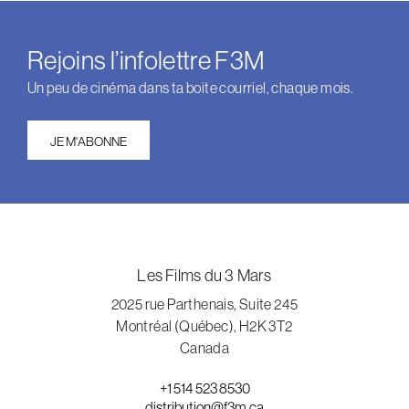
Rejoins l’infolettre F3M
Un peu de cinéma dans ta boite courriel, chaque mois.
JE M'ABONNE
Les Films du 3 Mars
2025 rue Parthenais, Suite 245
Montréal (Québec), H2K 3T2
Canada
+1 514 523 8530
distribution@f3m.ca