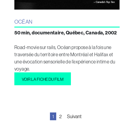
OCÉAN
50 min, documentaire, Québec, Canada, 2002
Road-movie sur rails, Océan propose à la fois une
traversée du territoire entre Montréal et Halifax et
une évocation sensorielle de l’expérience intime du
voyage.
VOIR LA FICHE DU FILM
Navigation
1
2
Suivant
des
articles