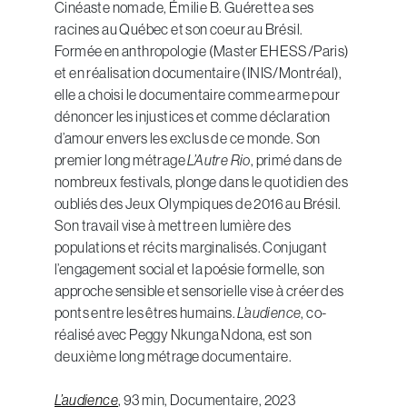
Cinéaste nomade, Émilie B. Guérette a ses
racines au Québec et son coeur au Brésil.
Formée en anthropologie (Master EHESS/Paris)
et en réalisation documentaire (INIS/Montréal),
elle a choisi le documentaire comme arme pour
dénoncer les injustices et comme déclaration
d’amour envers les exclus de ce monde. Son
premier long métrage
L’Autre Rio
, primé dans de
nombreux festivals, plonge dans le quotidien des
oubliés des Jeux Olympiques de 2016 au Brésil.
Son travail vise à mettre en lumière des
populations et récits marginalisés. Conjugant
l’engagement social et la poésie formelle, son
approche sensible et sensorielle vise à créer des
ponts entre les êtres humains.
L’audience
, co-
réalisé avec Peggy Nkunga Ndona, est son
deuxième long métrage documentaire.
L’audience
, 93 min, Documentaire, 2023