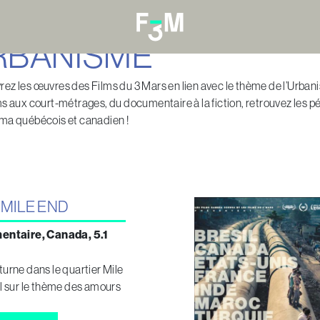
RBANISME
ez les œuvres des Films du 3 Mars en lien avec le thème de l’Urbani
ms aux court-métrages, du documentaire à la fiction, retrouvez les p
ma québécois et canadien !
MILE END
entaire, Canada, 5.1
rne dans le quartier Mile
 sur le thème des amours