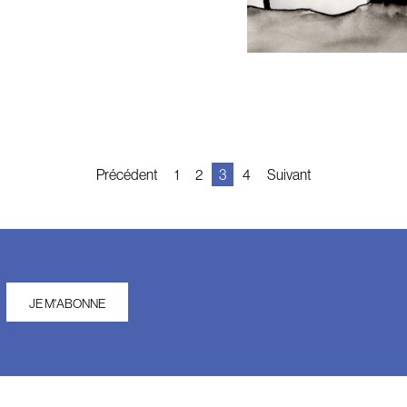
Navigation
Précédent
1
2
3
4
Suivant
des
articles
JE M'ABONNE