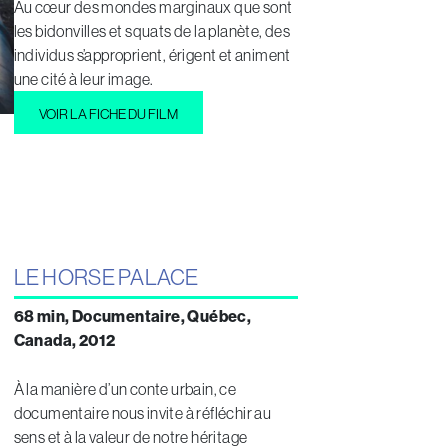
Au cœur des mondes marginaux que sont
les bidonvilles et squats de la planète, des
individus s’approprient, érigent et animent
une cité à leur image.
VOIR LA FICHE DU FILM
LE HORSE PALACE
68 min, Documentaire, Québec,
Canada, 2012
À la manière d’un conte urbain, ce
documentaire nous invite à réfléchir au
sens et à la valeur de notre héritage