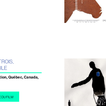
TROIS,
ULE
ation, Québec, Canada,
E DU FILM