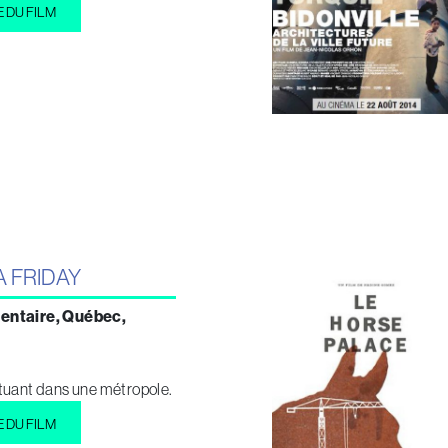
E DU FILM
A FRIDAY
entaire, Québec,
tuant dans une métropole.
E DU FILM