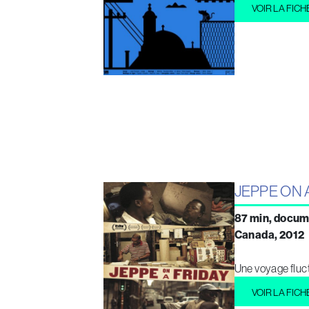
VOIR LA FICH
JEPPE ON 
87 min, docum
Canada, 2012
Une voyage fluc
VOIR LA FICH