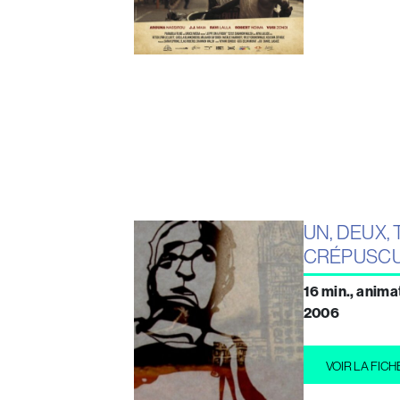
UN, DEUX, 
CRÉPUSC
16 min., anim
2006
VOIR LA FICH