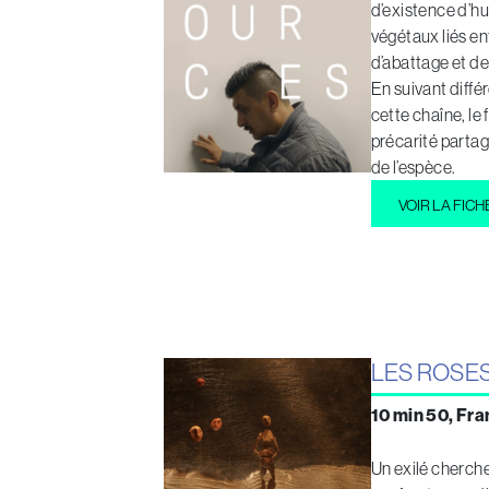
d’existence d’h
végétaux liés en
d’abattage et de
En suivant diffé
cette chaîne, le 
précarité partag
de l’espèce.
VOIR LA FICH
LES ROSE
10 min 50, Fra
Un exilé cherche