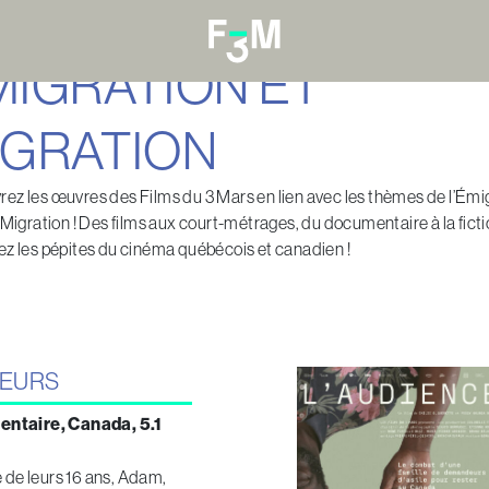
MIGRATION ET
IGRATION
ez les œuvres des Films du 3 Mars en lien avec les thèmes de l’Émi
a Migration ! Des films aux court-métrages, du documentaire à la ficti
ez les pépites du cinéma québécois et canadien !
LLEURS
entaire, Canada, 5.1
é de leurs 16 ans, Adam,