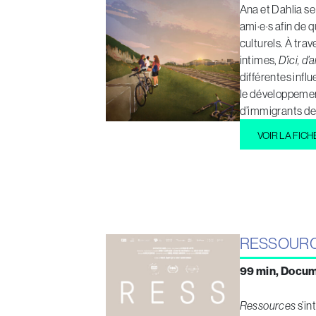
Ana et Dahlia se
ami·e·s afin de 
culturels. À tra
intimes,
D’ici, d’
différentes influ
le développement
d’immigrants de 
VOIR LA FICH
RESSOUR
99 min, Docum
Ressources
s’in