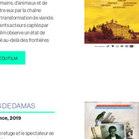
umains, d’animaux et de
tre eux par la chaîne
 transformation de viande.
rents acteurs captés par
film observe un état de
é au-delà des frontières
E DU FILM
S DE DAMAS
nce, 2019
 refuge et le spectateur se