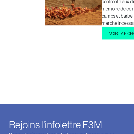
confronte aux di
mémoire de ce ré
camps et barbelé
marche incessa
VOIR LA FICH
Rejoins l’infolettre F3M