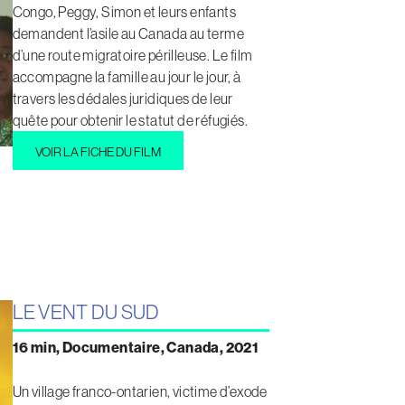
Congo, Peggy, Simon et leurs enfants
demandent l’asile au Canada au terme
d’une route migratoire périlleuse. Le film
accompagne la famille au jour le jour, à
travers les dédales juridiques de leur
quête pour obtenir le statut de réfugiés.
VOIR LA FICHE DU FILM
LE VENT DU SUD
16 min, Documentaire, Canada, 2021
Un village franco-ontarien, victime d’exode