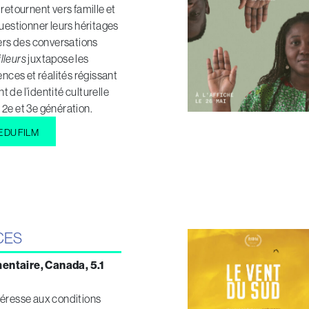
 retournent vers famille et
questionner leurs héritages
vers des conversations
ailleurs
juxtapose les
ences et réalités régissant
 de l’identité culturelle
2e et 3e génération.
E DU FILM
CES
entaire, Canada, 5.1
téresse aux conditions